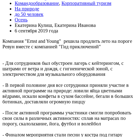
Командообразование
,
Корпоративный туризм
На природе
до 50 человек
Осень
Екатерина Кулиш, Екатерина Иванова
6 сентября 2019 года
Компания "Ernst and Young" решила продлить лето на пороге
Ревун вместе с компанией "Гид приключений"
- Для сотрудников был обустроен лагерь с кейтерингом, с
шатрами от ветра и дождя, с гигиенической зоной, с
электричеством для музыкального оборудования
- В первой половине дня все сотрудники приняли участие в
активной программе на природе: ловили яйца цветными
вёдрами, искали конфеты в сухом бассейне, бегали в больших
ботинках, доставляли огромную пиццу
- После активной программы участники смогли попробовать
свои силы в различных активностях: сплав на матрасах по
порогу, скалолазание, йога, футбол и волейбол
- Финалом мероприятия стали песни у костра под гитару