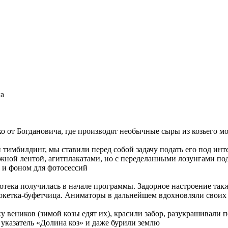
га
о от Богдановича, где производят необычные сыры из козьего мо
й тимбилдинг, мы ставили перед собой задачу подать его под и
жной лентой, агитплакатами, но с переделанными лозунгами по
 и фоном для фотосессий
отека получилась в начале программы. Задорное настроение так
 кокетка-буфетчица. Аниматоры в дальнейшем вдохновляли свои
вку веников (зимой козы едят их), красили забор, разукрашивали
и указатель «Долина коз» и даже бурили землю