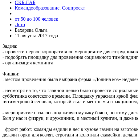
СКБ ЛАБ
Командообразование
,
Соцпроект
от 50 до 100 человек
Лето
Бахарева Ольга
11 августа 2017 года
Задача:
- провести первое корпоративное мероприятие для сотрудников
- подобрать площадку для проведения социального тимбилдин
- организация кемпинга
Фишки:
- местом проведения была выбрана ферма «Долина коз» недалек
- несмотря на то, что главной целью было провести социальны
субботника советского времени. Площадку украсили яркой фла
пятиметровый сеновал, который стал и местным аттракционом,
- мероприятие началось под живую музыку баяна, поэтому диск
Был у нас и физрук, и дружинник, и местный хулиган, и даже
- фронт работ: команды ездили в лес в кузове газели на загото
делали горки для козлят, строгали и колотили скамейки, делал