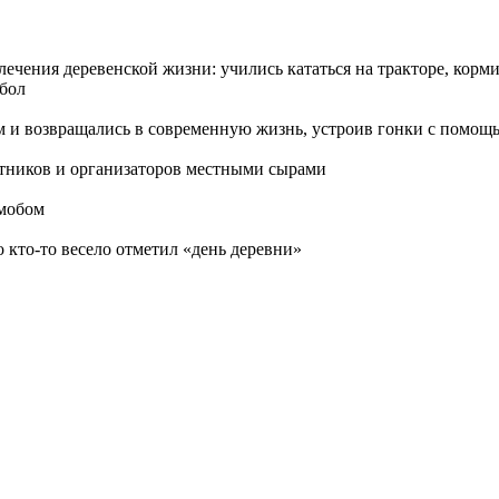
влечения деревенской жизни: учились кататься на тракторе, корм
йбол
и возвращались в современную жизнь, устроив гонки с помощью
астников и организаторов местными сырами
шмобом
о кто-то весело отметил «день деревни»